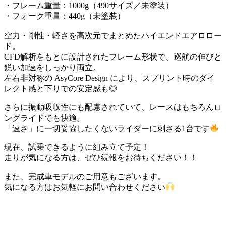
・フレーム重量：1000g（490サイズ／未塗装）
・フォーク重量：440g（未塗装）
空力・剛性・軽さを高次元でまとめたハイエンドエアロロー
ド。
CFD解析をもとに設計されたフレーム形状で、巡航の伸びと
鋭い加速をしっかり両立。
左右非対称の AsyCore Design により、スプリント時のダイ
レクト感と下りでの安定感も◎
さらに振動吸収性にも配慮されていて、レースはもちろんロ
ングライドでも快適。
「速さ」に一切妥協したくないライダーに刺さる1台です
現在、試乗できるように組み立て予定！
走りが気になる方は、ぜひ続報をお待ちください！！
また、完成車モデルのご用意もございます。
気になる方はお気軽にお問い合わせください