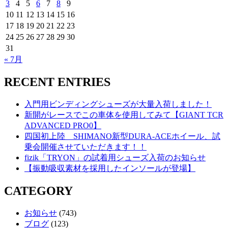
3
4
5
6
7
8
9
10
11
12
13
14
15
16
17
18
19
20
21
22
23
24
25
26
27
28
29
30
31
« 7月
RECENT ENTRIES
入門用ビンディングシューズが大量入荷しました！
新開がレースでこの車体を使用してみて【GIANT TCR
ADVANCED PRO0】
四国初上陸 SHIMANO新型DURA-ACEホイール、試
乗会開催させていただきます！！
fizik「TRYON」の試着用シューズ入荷のお知らせ
【振動吸収素材を採用したインソールが登場】
CATEGORY
お知らせ
(743)
ブログ
(123)