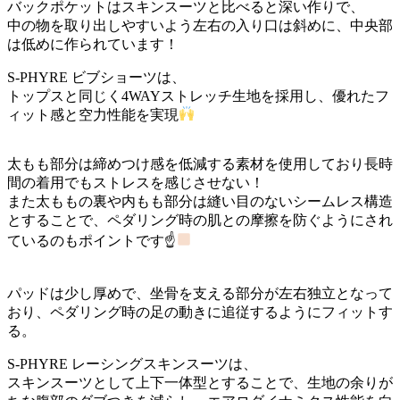
バックポケットはスキンスーツと比べると深い作りで、
中の物を取り出しやすいよう左右の入り口は斜めに、中央部
は低めに作られています！
S-PHYRE ビブショーツは、
トップスと同じく4WAYストレッチ生地を採用し、優れたフ
ィット感と空力性能を実現
太もも部分は締めつけ感を低減する素材を使用しており長時
間の着用でもストレスを感じさせない！
また太ももの裏や内もも部分は縫い目のないシームレス構造
とすることで、ペダリング時の肌との摩擦を防ぐようにされ
ているのもポイントです☝
パッドは少し厚めで、坐骨を支える部分が左右独立となって
おり、ペダリング時の足の動きに追従するようにフィットす
る。
S-PHYRE レーシングスキンスーツは、
スキンスーツとして上下一体型とすることで、生地の余りが