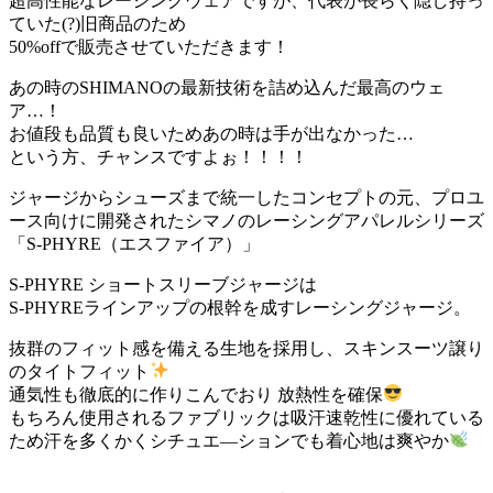
超高性能なレーシングウェアですが、代表が長らく隠し持っ
ていた(?)旧商品のため
50%offで販売させていただきます！
あの時のSHIMANOの最新技術を詰め込んだ最高のウェ
ア…！
お値段も品質も良いためあの時は手が出なかった…
という方、チャンスですよぉ！！！！
ジャージからシューズまで統一したコンセプトの元、プロユ
ース向けに開発されたシマノのレーシングアパレルシリーズ
「S-PHYRE（エスファイア）」
S-PHYRE ショートスリーブジャージは
S-PHYREラインアップの根幹を成すレーシングジャージ。
抜群のフィット感を備える生地を採用し、スキンスーツ譲り
のタイトフィット
通気性も徹底的に作りこんでおり 放熱性を確保
もちろん使用されるファブリックは吸汗速乾性に優れている
ため汗を多くかくシチュエ―ションでも着心地は爽やか