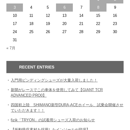
3
4
5
6
7
8
9
10
11
12
13
14
15
16
17
18
19
20
21
22
23
24
25
26
27
28
29
30
31
« 7月
RECENT ENTRIES
入門用ビンディングシューズが大量入荷しました！
新開がレースでこの車体を使用してみて【GIANT TCR
ADVANCED PRO0】
四国初上陸 SHIMANO新型DURA-ACEホイール、試乗会開催させ
ていただきます！！
fizik「TRYON」の試着用シューズ入荷のお知らせ
【振動吸収素材を採用したインソールが登場】