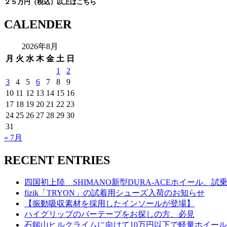
２５万円（税込）以上はこちら
CALENDER
2026年8月
月
火
水
木
金
土
日
1
2
3
4
5
6
7
8
9
10
11
12
13
14
15
16
17
18
19
20
21
22
23
24
25
26
27
28
29
30
31
« 7月
RECENT ENTRIES
四国初上陸 SHIMANO新型DURA-ACEホイール、
fizik「TRYON」の試着用シューズ入荷のお知らせ
【振動吸収素材を採用したインソールが登場】
ハイグリップのバーテープをお探しの方、必見
石鎚山ヒルクライムに向けて10万円以下で軽量ホイー