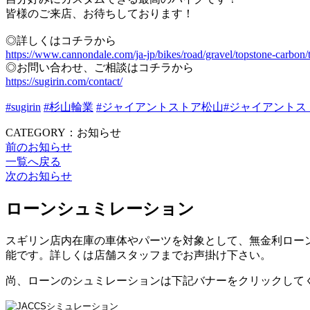
皆様のご来店、お待ちしております！
◎詳しくはコチラから
https://www.cannondale.com/ja-jp/bikes/road/gravel/topstone-carbon/
◎お問い合わせ、ご相談はコチラから
https://sugirin.com/contact/
#sugirin
#杉山輪業
#ジャイアントストア松山
#ジャイアントス
CATEGORY：お知らせ
前のお知らせ
一覧へ戻る
次のお知らせ
ローンシュミレーション
スギリン店内在庫の車体やパーツを対象として、無金利ローン
能です。詳しくは店舗スタッフまでお声掛け下さい。
尚、ローンのシュミレーションは下記バナーをクリックして