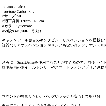
＜cannondale＞
Topstone Carbon 3 L
○サイズ:MD
○適正身長:170cm ~185cm
○カラー:Quicksand
○値段:¥410,000-（税込）
キャノンデール独自のキングピン・サスペンションを搭載し
複雑なリアサスペンションやリンクもない為メンテナンスも
さらに！SmartSenseを使用することができるので、前後
標準装備のホイールセンサーやスマートフォンアプリと連動
マウントが豊富なため、バッグやラックを安心して取り付け
自分好みにカスタムできる最高のバイクです！