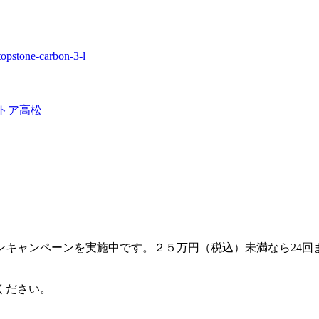
topstone-carbon-3-l
トア高松
キャンペーンを実施中です。２５万円（税込）未満なら24回
ください。