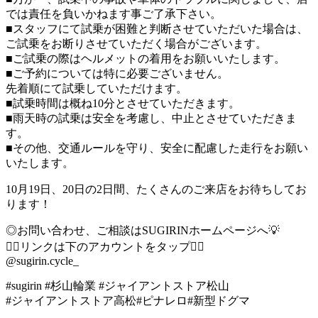
では責任を負いかねます事ご了承下さい。
■スタッフにて試乗が困難と判断させていただいた場合は、
ご試乗をお断りさせていただく場合がございます。
■ご試乗の際はヘルメットの着用をお願いいたします。
■ご予約については特に必要ございません。
先着順にて試乗していただけます。
■試乗時間は概ね10分とさせていただきます。
■雨天時の試乗は安全を考慮し、中止とさせていただきま
す。
■その他、交通ルールを守り、安全に配慮した走行をお願い
いたします。
10月19日、20日の2日間、たくさんのご来店をお待ちしてお
ります！
◎お問い合わせ、ご相談はSUGIRINホームページへ💡
👇🏻リンクは下のアカウントをタップ👇🏻
@sugirin.cycle_
#sugirin #杉山輪業 #ジャイアントストア松山
#ジャイアントストア高松#ピナレロ#新型ドグマ