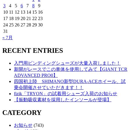
3
4
5
6
7
8
9
10
11
12
13
14
15
16
17
18
19
20
21
22
23
24
25
26
27
28
29
30
31
« 7月
RECENT ENTRIES
入門用ビンディングシューズが大量入荷しました！
新開がレースでこの車体を使用してみて【GIANT TCR
ADVANCED PRO0】
四国初上陸 SHIMANO新型DURA-ACEホイール、試
乗会開催させていただきます！！
fizik「TRYON」の試着用シューズ入荷のお知らせ
【振動吸収素材を採用したインソールが登場】
CATEGORY
お知らせ
(743)