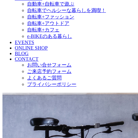
自動車+自転車で遊ぶ
自転車でヘルシーな暮らしを満喫！
自転車+ファッション
自転車+アウトドア
自転車+カフェ
e-BIKEのある暮らし
EVENTS
ONLINE SHOP
BLOG
CONTACT
お問い合せフォーム
ご来店予約フォーム
よくあるご質問
プライバシーポリシー