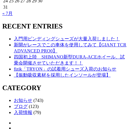
24
25
26
27
28
29
30
31
« 7月
RECENT ENTRIES
入門用ビンディングシューズが大量入荷しました！
新開がレースでこの車体を使用してみて【GIANT TCR
ADVANCED PRO0】
四国初上陸 SHIMANO新型DURA-ACEホイール、試
乗会開催させていただきます！！
fizik「TRYON」の試着用シューズ入荷のお知らせ
【振動吸収素材を採用したインソールが登場】
CATEGORY
お知らせ
(743)
ブログ
(123)
入荷情報
(79)