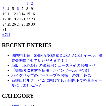
1
2
3
4
5
6
7
8
9
10
11
12
13
14
15
16
17
18
19
20
21
22
23
24
25
26
27
28
29
30
31
« 7月
RECENT ENTRIES
四国初上陸 SHIMANO新型DURA-ACEホイール、試
乗会開催させていただきます！！
fizik「TRYON」の試着用シューズ入荷のお知らせ
【振動吸収素材を採用したインソールが登場】
ハイグリップのバーテープをお探しの方、必見
石鎚山ヒルクライムに向けて10万円以下で軽量ホイー
ルにしませんか？
CATEGORY