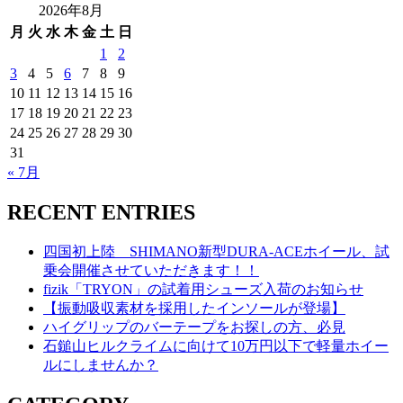
2026年8月
月
火
水
木
金
土
日
1
2
3
4
5
6
7
8
9
10
11
12
13
14
15
16
17
18
19
20
21
22
23
24
25
26
27
28
29
30
31
« 7月
RECENT ENTRIES
四国初上陸 SHIMANO新型DURA-ACEホイール、試
乗会開催させていただきます！！
fizik「TRYON」の試着用シューズ入荷のお知らせ
【振動吸収素材を採用したインソールが登場】
ハイグリップのバーテープをお探しの方、必見
石鎚山ヒルクライムに向けて10万円以下で軽量ホイー
ルにしませんか？