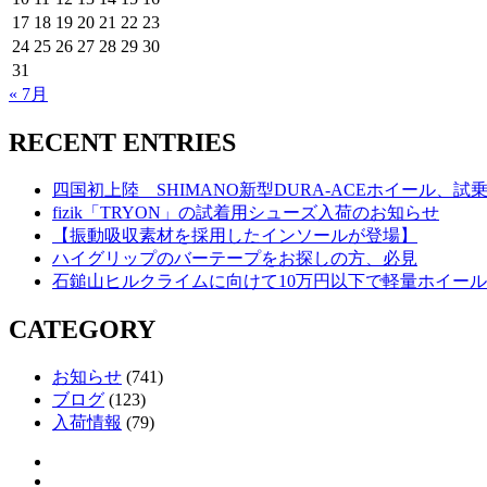
17
18
19
20
21
22
23
24
25
26
27
28
29
30
31
« 7月
RECENT ENTRIES
四国初上陸 SHIMANO新型DURA-ACEホイール、
fizik「TRYON」の試着用シューズ入荷のお知らせ
【振動吸収素材を採用したインソールが登場】
ハイグリップのバーテープをお探しの方、必見
石鎚山ヒルクライムに向けて10万円以下で軽量ホイー
CATEGORY
お知らせ
(741)
ブログ
(123)
入荷情報
(79)