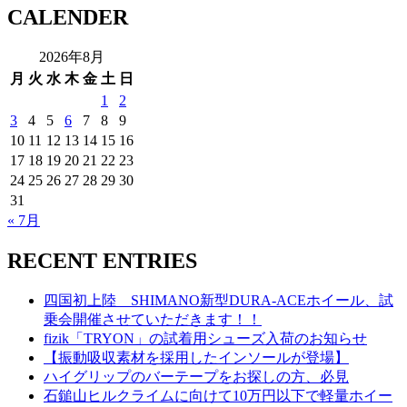
CALENDER
2026年8月
月
火
水
木
金
土
日
1
2
3
4
5
6
7
8
9
10
11
12
13
14
15
16
17
18
19
20
21
22
23
24
25
26
27
28
29
30
31
« 7月
RECENT ENTRIES
四国初上陸 SHIMANO新型DURA-ACEホイール、試
乗会開催させていただきます！！
fizik「TRYON」の試着用シューズ入荷のお知らせ
【振動吸収素材を採用したインソールが登場】
ハイグリップのバーテープをお探しの方、必見
石鎚山ヒルクライムに向けて10万円以下で軽量ホイー