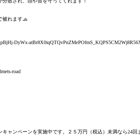
が分散され、頭や首を守ってくれます！
被れます🧢
HARIsAHpBjHj-DyWx-atBr8X0iqQTQvPnZMePOfmS_KQPS5CM2Wj
mets-road
キャンペーンを実施中です。２５万円（税込）未満なら24回