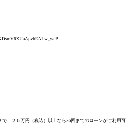
8R56XDsmV6XUaApvhEALw_wcB
まで、２５万円（税込）以上なら36回までのローンがご利用可