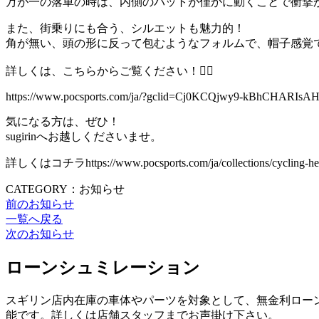
万が一の落車の時は、内側のパットが僅かに動くことで衝撃
また、街乗りにも合う、シルエットも魅力的！
角が無い、頭の形に反って包むようなフォルムで、帽子感覚で
詳しくは、こちらからご覧ください！👇🏻
https://www.pocsports.com/ja/?gclid=Cj0KCQjwy9-kBhC
気になる方は、ぜひ！
sugirinへお越しくださいませ。
詳しくはコチラhttps://www.pocsports.com/ja/collections/cycling-hel
CATEGORY：お知らせ
前のお知らせ
一覧へ戻る
次のお知らせ
ローンシュミレーション
スギリン店内在庫の車体やパーツを対象として、無金利ローン
能です。詳しくは店舗スタッフまでお声掛け下さい。