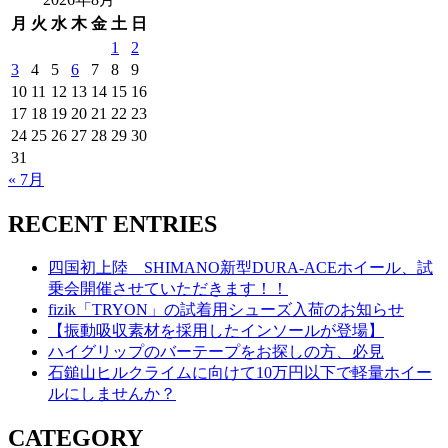
月
火
水
木
金
土
日
1
2
3
4
5
6
7
8
9
10
11
12
13
14
15
16
17
18
19
20
21
22
23
24
25
26
27
28
29
30
31
« 7月
RECENT ENTRIES
四国初上陸 SHIMANO新型DURA-ACEホイール、試
乗会開催させていただきます！！
fizik「TRYON」の試着用シューズ入荷のお知らせ
【振動吸収素材を採用したインソールが登場】
ハイグリップのバーテープをお探しの方、必見
石鎚山ヒルクライムに向けて10万円以下で軽量ホイー
ルにしませんか？
CATEGORY