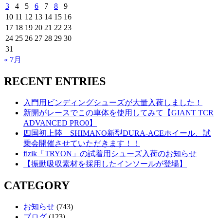
3
4
5
6
7
8
9
10
11
12
13
14
15
16
17
18
19
20
21
22
23
24
25
26
27
28
29
30
31
« 7月
RECENT ENTRIES
入門用ビンディングシューズが大量入荷しました！
新開がレースでこの車体を使用してみて【GIANT TCR
ADVANCED PRO0】
四国初上陸 SHIMANO新型DURA-ACEホイール、試
乗会開催させていただきます！！
fizik「TRYON」の試着用シューズ入荷のお知らせ
【振動吸収素材を採用したインソールが登場】
CATEGORY
お知らせ
(743)
ブログ
(123)