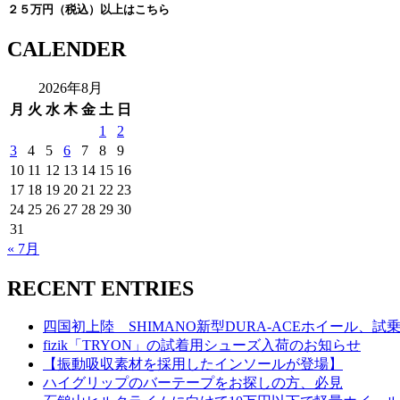
２５万円（税込）以上はこちら
CALENDER
2026年8月
月
火
水
木
金
土
日
1
2
3
4
5
6
7
8
9
10
11
12
13
14
15
16
17
18
19
20
21
22
23
24
25
26
27
28
29
30
31
« 7月
RECENT ENTRIES
四国初上陸 SHIMANO新型DURA-ACEホイール、
fizik「TRYON」の試着用シューズ入荷のお知らせ
【振動吸収素材を採用したインソールが登場】
ハイグリップのバーテープをお探しの方、必見